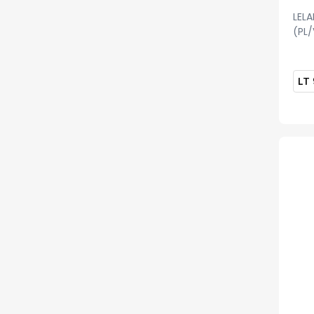
LELA
(PL/
LT