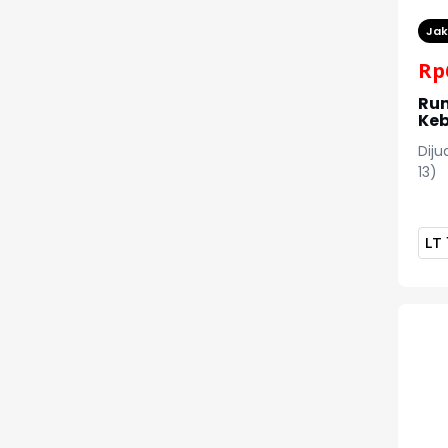
Jak
Rp
Rum
Keb
Diju
13)
LT