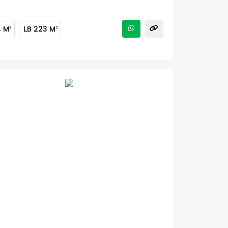
4 M
LB
223 M
2
2