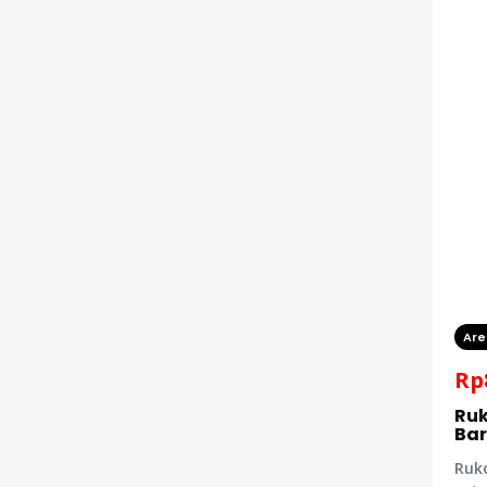
Are
Rp
Ruk
Ba
Ruk