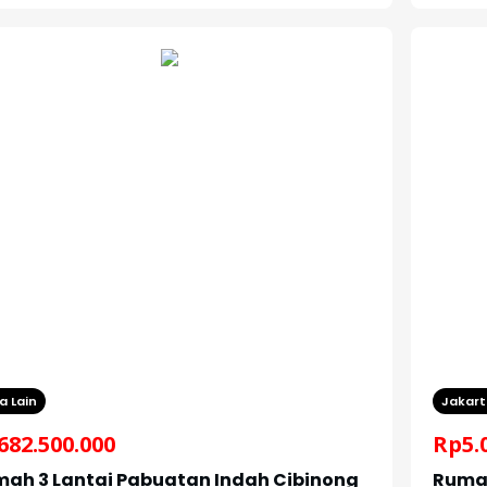
a Lain
Jakart
682.500.000
Rp
5.
ah 3 Lantai Pabuatan Indah Cibinong
Rumah