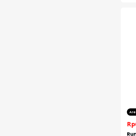
Are
Rp
Rum