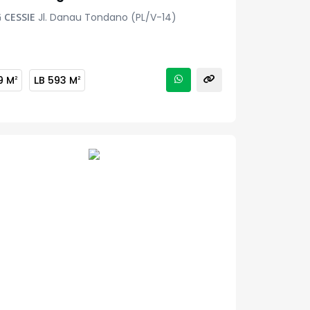
 CESSIE
Jl. Danau Tondano (PL/V-14)
9 M
LB
593 M
2
2