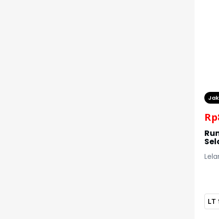
Jak
Rp
Rum
Sel
Lela
LT