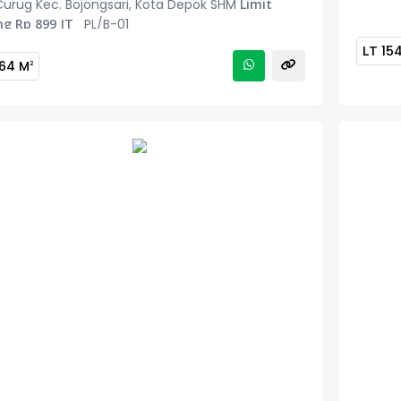
Curug Kec. Bojongsari, Kota Depok SHM
Limit
ng Rp 899 JT
PL/B-01
LT
15
64 M
2