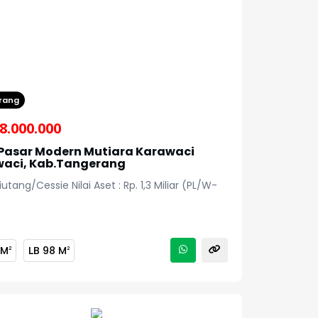
rang
8.000.000
Pasar Modern Mutiara Karawaci
aci, Kab.Tangerang
Piutang/Cessie Nilai Aset : Rp. 1,3 Miliar (PL/W-
 M
LB
98 M
2
2