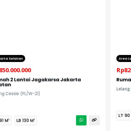
arta Selatan
Area L
850.000.000
Rp
82
ah 2 Lantai Jagakarsa Jakarta
Rumah
atan
Lelang
ng Cessie (PL/W-21)
LT
90
91 M
LB
130 M
2
2