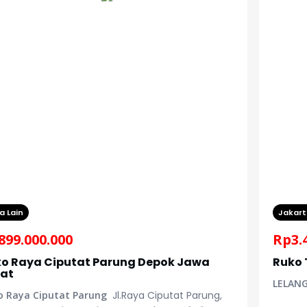
a Lain
Jakart
899.000.000
Rp
3.
o Raya Ciputat Parung Depok Jawa
Ruko
rat
LELANG
o Raya Ciputat Parung
Jl.Raya Ciputat Parung,