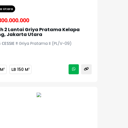
a Utara
800.000.000
 2 Lantai Griya Pratama Kelapa
g, Jakarta Utara
CESSIE ‼️
Griya Pratama II (PL/V-09)
 M
LB
150 M
2
2