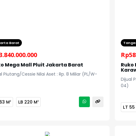
arta Barat
Tange
3.840.000.000
Rp
58
o Mega Mall Pluit Jakarta Barat
Ruko 
Karaw
al Piutang/Cessie Nilai Aset : Rp. 8 Miliar (PL/W-
Dijual 
04)
63 M
LB
220 M
2
2
LT
55