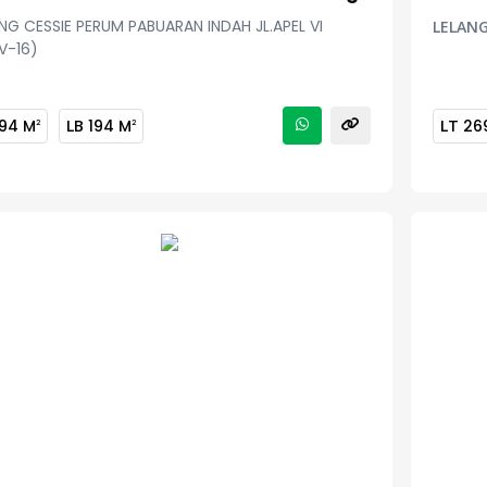
NG CESSIE PERUM PABUARAN INDAH JL.APEL VI
LELANG
V-16)
94 M
LB
194 M
LT
26
2
2