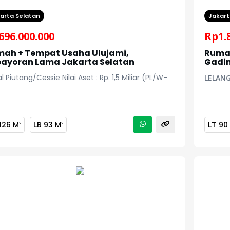
arta Selatan
Jakart
696.000.000
Rp
1.
ah + Tempat Usaha Ulujami,
Rumah
ayoran Lama Jakarta Selatan
Gadin
al Piutang/Cessie Nilai Aset : Rp. 1,5 Miliar (PL/W-
LELANG 
126 M
LB
93 M
LT
90
2
2