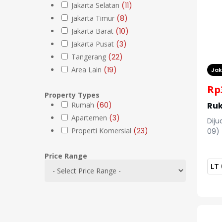
Jakarta Selatan
(
11
)
jakarta Timur
(
8
)
Jakarta Barat
(
10
)
Jakarta Pusat
(
3
)
Tangerang
(
22
)
Area Lain
(
19
)
Jak
Rp
Property Types
Rumah
(
60
)
Ruk
Apartemen
(
3
)
Diju
Properti Komersial
(
23
)
09)
Price Range
LT
Hit enter to search or ESC to close