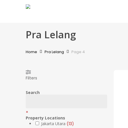
Skip
to
main
content
Pra Lelang
Home
Pra Lelang
Page 4
Filters
Search
×
Property Locations
Jakarta Utara
(
13
)