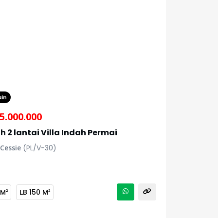
ain
5.000.000
 2 lantai Villa Indah Permai
 Cessie
(PL/V-30)
 M
LB
150 M
2
2