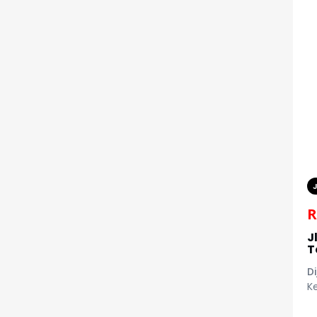
R
J
T
Di
K