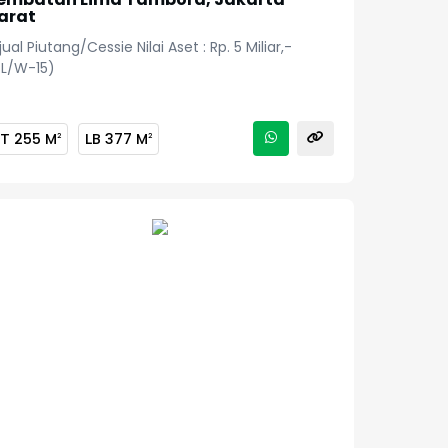
arat
jual Piutang/Cessie Nilai Aset : Rp. 5 Miliar,-
PL/W-15)
LT
255 M
LB
377 M
2
2