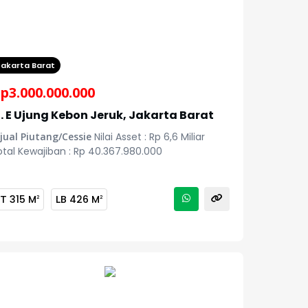
Jakarta Barat
p
3.000.000.000
l. E Ujung Kebon Jeruk, Jakarta Barat
jual Piutang/Cessie
Nilai Asset : Rp 6,6 Miliar
tal Kewajiban : Rp 40.367.980.000
LT
315 M
LB
426 M
2
2