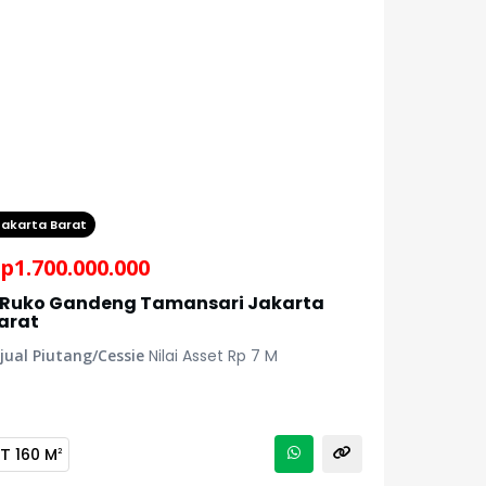
Jakarta Barat
p
1.700.000.000
 Ruko Gandeng Tamansari Jakarta
arat
jual Piutang/Cessie
Nilai Asset Rp 7 M
LT
160 M
2