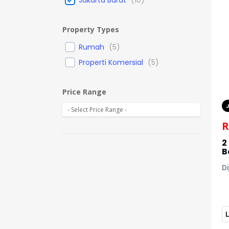
Property Types
Rumah
(
5
)
Properti Komersial
(
5
)
Price Range
R
2
B
Di