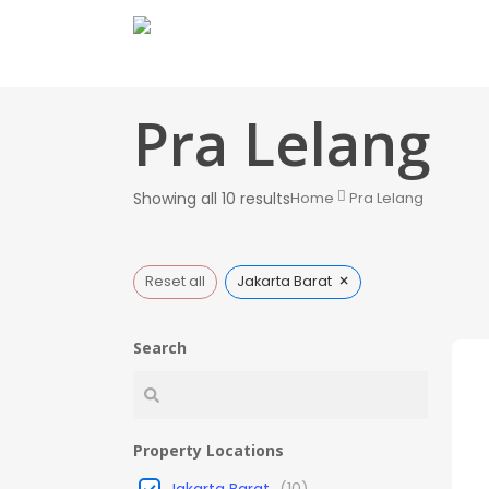
Skip
to
main
content
Pra Lelang
Showing all 10 results
Home
Pra Lelang
×
Reset all
Jakarta Barat
Search
Property Locations
Jakarta Barat
(
10
)