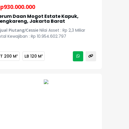
p
930.000.000
erum Daan Mogot Estate Kapuk,
engkareng, Jakarta Barat
jual Piutang/Cessie
Nilai Asset : Rp 2,3 Miliar
tal Kewajiban : Rp 10.954.602.797
LT
200 M
LB
120 M
2
2