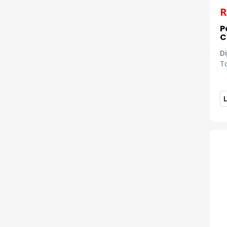
R
P
C
Di
To