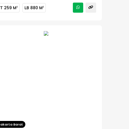
LT
259 M
LB
880 M
2
2
Jakarta Barat