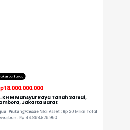
Jakarta Barat
p
18.000.000.000
l. KH M Mansyur Raya Tanah Sareal,
ambora, Jakarta Barat
jual Piutang/Cessie
Nilai Asset : Rp 30 Miliar Total
ewajiban : Rp 44.868.826.960