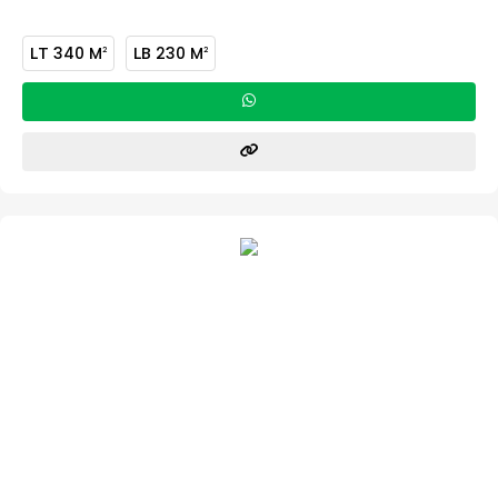
LT
340 M
LB
230 M
2
2