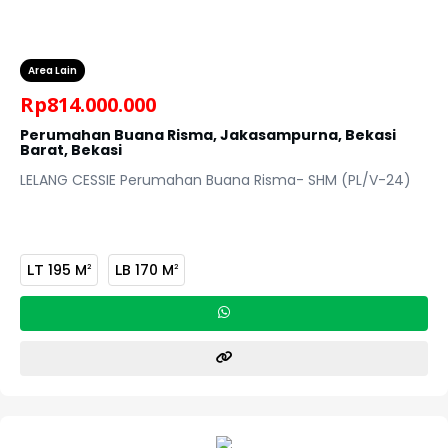
Area Lain
Rp
814.000.000
Perumahan Buana Risma, Jakasampurna, Bekasi
Barat, Bekasi
LELANG CESSIE Perumahan Buana Risma- SHM (PL/V-24)
LT
195 M
LB
170 M
2
2