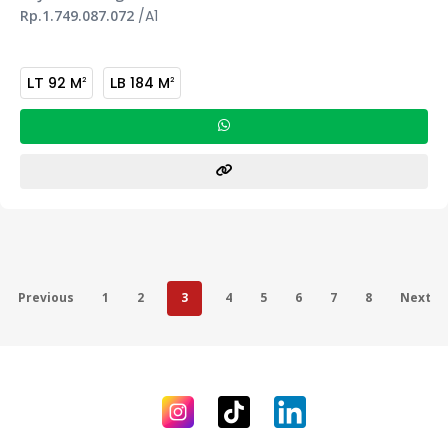
Rp.1.749.087.072
/A1
LT
92 M
LB
184 M
2
2
Previous
1
2
3
4
5
6
7
8
Next