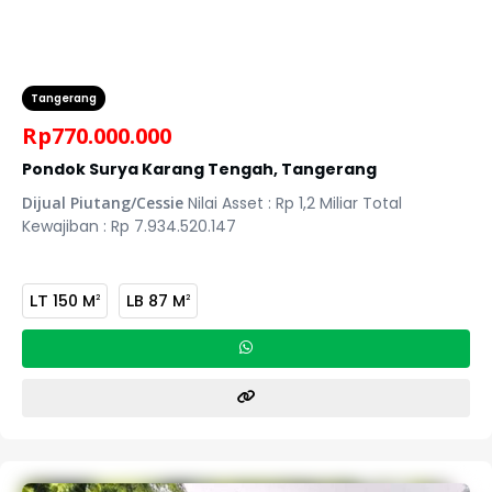
Tangerang
Rp
770.000.000
Pondok Surya Karang Tengah, Tangerang
Dijual Piutang/Cessie
Nilai Asset : Rp 1,2 Miliar Total
Kewajiban : Rp 7.934.520.147
LT
150 M
LB
87 M
2
2