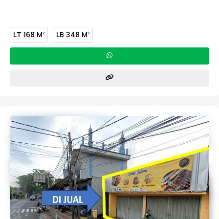
LT
168 M
LB
348 M
2
2