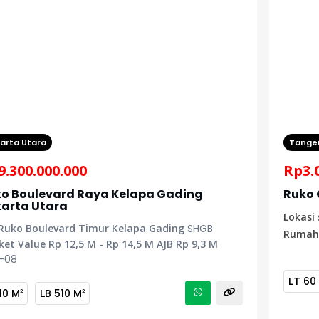
arta Utara
Tange
9.300.000.000
Rp
3.
o Boulevard Raya Kelapa Gading
Ruko 
arta Utara
Lokasi
Ruko Boulevard Timur Kelapa Gading
SHGB
Rumah 
et Value Rp 12,5 M - Rp 14,5 M
AJB Rp 9,3 M
J-08
LT
60
10 M
LB
510 M
2
2