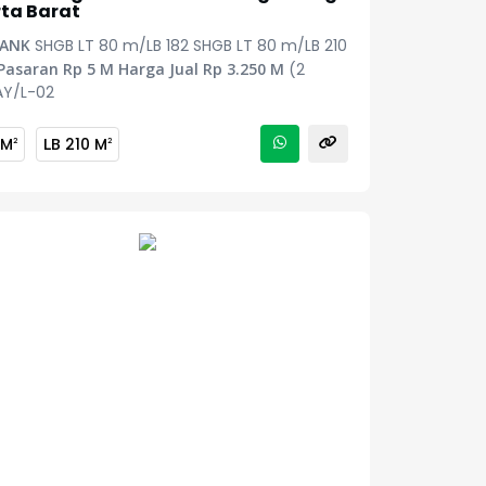
ta Barat
BANK
SHGB LT 80 m/LB 182 SHGB LT 80 m/LB 210
Pasaran Rp 5 M
Harga Jual Rp 3.250 M
(2
AY/L-02
 M
LB
210 M
2
2