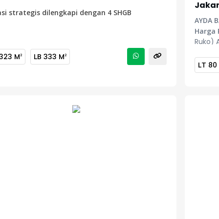
Jakar
si strategis dilengkapi dengan 4 SHGB
AYDA 
Harga 
Ruko) 
323 M
LB
333 M
2
2
LT
80