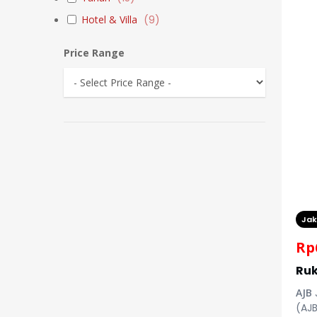
Hotel & Villa
(
9
)
Price Range
Jak
Rp
Ruk
AJB
(AJ