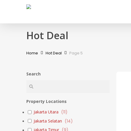
Skip
to
main
content
Hot Deal
Home
Hot Deal
Page 5
Search
Property Locations
Jakarta Utara
(
11
)
Jakarta Selatan
(
14
)
jakarta Timur
(
9
)