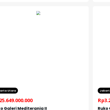
arta Utara
Jakart
25.649.000.000
Rp
3.
o Galeri Mediterania II
Ruko