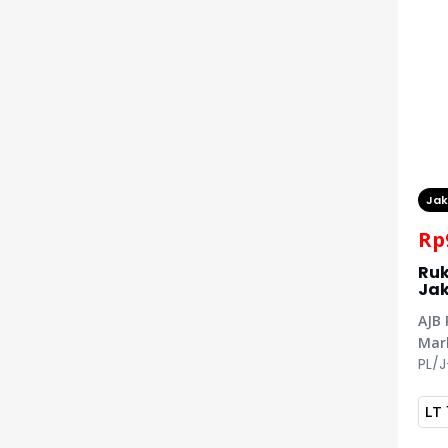
Jak
Rp
Ruk
Jak
AJB
Mark
PL/
LT