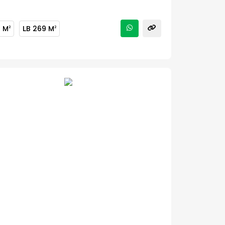
3 M
LB
269 M
2
2