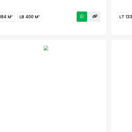
184 M
LB
400 M
LT
13
2
2