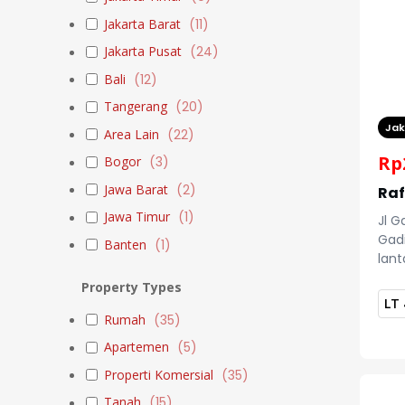
Jakarta Barat
(
11
)
Jakarta Pusat
(
24
)
Bali
(
12
)
Tangerang
(
20
)
Jak
Area Lain
(
22
)
Rp
Bogor
(
3
)
Jawa Barat
(
2
)
Raf
Jawa Timur
(
1
)
Jl G
Gadi
Banten
(
1
)
lant
Harr
Property Types
Gadu
LT
Hosp
Hit enter to search or ESC to close
Rumah
(
35
)
Asia
Apartemen
(
5
)
(AG
Properti Komersial
(
35
)
Tanah
(
15
)