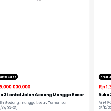
arta Barat
Area L
6.000.000.000
Rp
1.
o 3 Lantai Jalan Gedong Mangga Besar
Ruko 
Aset Pa
Jln Gedong, mangga besar, Taman sari
(P/K/0
B/O/03-01)