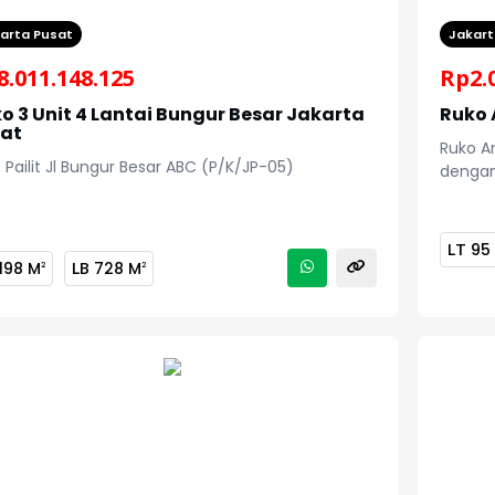
arta Pusat
Jakart
8.011.148.125
Rp
2.
o 3 Unit 4 Lantai Bungur Besar Jakarta
Ruko 
sat
Ruko A
 Pailit Jl Bungur Besar ABC (P/K/JP-05)
dengan
LT
95
198 M
LB
728 M
2
2