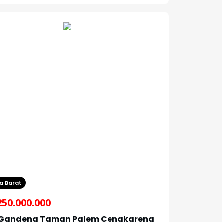
a Barat
250.000.000
 Gandeng Taman Palem Cengkareng