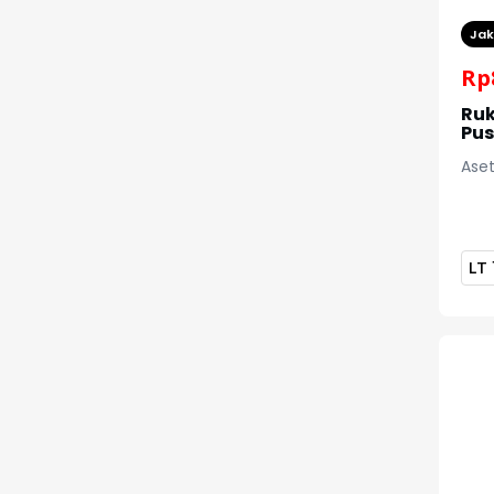
Jak
Rp
Ruk
Pu
Aset
LT