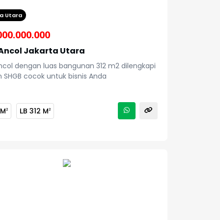
a Utara
000.000.000
Ancol Jakarta Utara
ncol dengan luas bangunan
312 m2 dilengkapi
 SHGB cocok untuk bisnis Anda
 M
LB
312 M
2
2