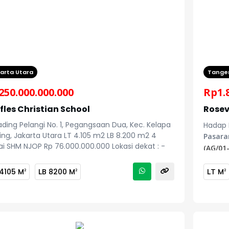
arta Utara
Tange
250.000.000.000
Rp
1.
fles Christian School
Rosev
ading Pelangi No. 1, Pegangsaan Dua, Kec. Kelapa
Hadap 
ng, Jakarta Utara LT 4.105 m2 LB 8.200 m2 4
Pasara
ai SHM NJOP Rp 76.000.000.000 Lokasi dekat : -
(AG/01-
is Hotel & Convention Kelapa Gading - PTC Pulo
ng Trade Centre - PT Lion Wings - Gading Pluit
4105 M
LB
8200 M
LT
M
2
2
2
ital - Bizpark Commercial Estate - Columbia
 Hospital Pulomas Harga Rp 250.000.000.000
/01-36)