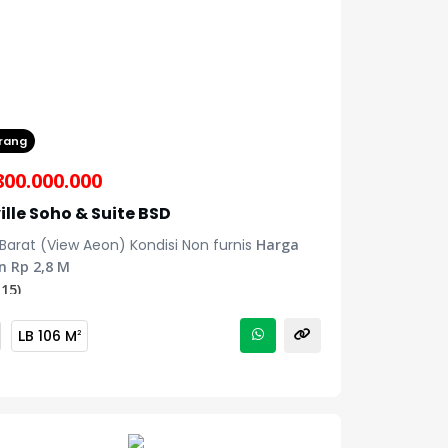
rang
800.000.000
ille Soho & Suite BSD
Barat (View Aeon) Kondisi Non furnis
Harga
n Rp 2,8 M
15)
LB
106 M
2