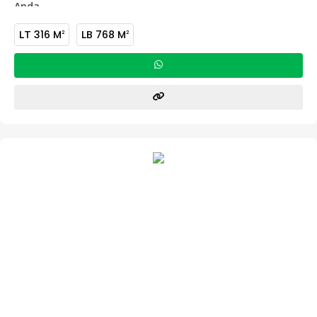
Anda
LT
316 M
LB
768 M
2
2