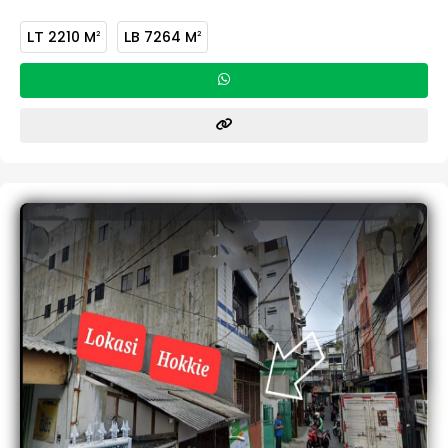
LT
2210 M
LB
7264 M
2
2