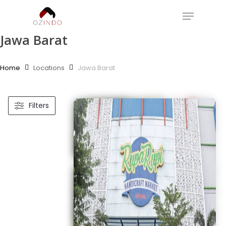
Skip
Menu
to
main
Jawa Barat
content
Home
Locations
Jawa Barat
Filters