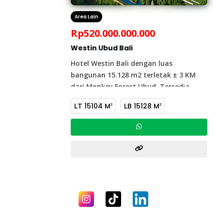
Area Lain
Rp
520.000.000.000
Westin Ubud Bali
Hotel Westin Bali dengan luas
bangunan 15.128 m2 terletak ± 3 KM
dari Monkey Forest
Ubud. Tersedia
berbagai fasilitas seperti GYM, Lounge
LT
15104 M
LB
15128 M
2
2
Bar, Kids Club, Meeting Rooms dan
lainnya