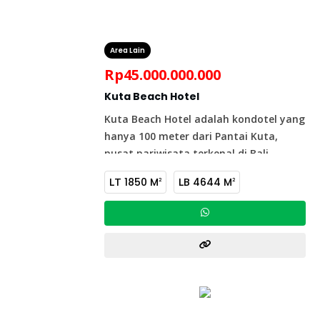
Area Lain
Rp
45.000.000.000
Kuta Beach Hotel
Kuta Beach Hotel adalah kondotel yang
hanya 100 meter dari Pantai Kuta,
pusat pariwisata terkenal di Bali.
Hanya 20 menit dari Bandara
LT
1850 M
LB
4644 M
2
2
Internasional Ngurah Rai, hotel ini
memiliki 144 kamar tamu, 2 restoran,
dan ruang meeting.