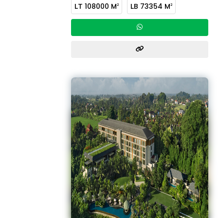
LT
108000 M
LB
73354 M
2
2
beach club, kids Club dan memiliki 4
Sertifikat HGB.