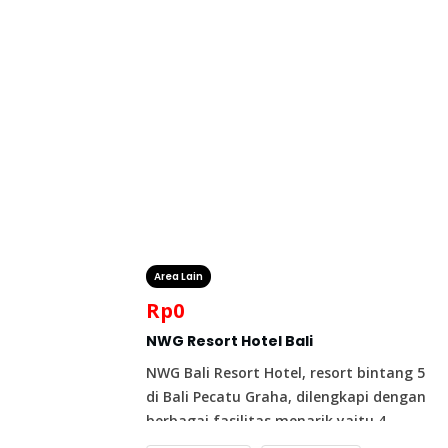
Area Lain
Rp
0
NWG Resort Hotel Bali
NWG Bali Resort Hotel, resort bintang 5
di Bali Pecatu Graha, dilengkapi dengan
berbagai fasilitas menarik yaitu 4
restoran, ballroom, kolam renang,