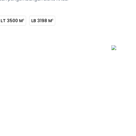
LT
3500 M
LB
3198 M
2
2