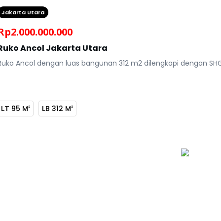
Jakarta Utara
Rp
2.000.000.000
Ruko Ancol Jakarta Utara
Ruko Ancol dengan luas bangunan
312 m2 dilengkapi dengan SH
LT
95 M
LB
312 M
2
2