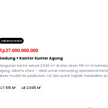
Jakarta Utara
Rp
27.000.000.000
Gedung + Kantor Sunter Agung
Bangunan kantor seluas 2.045 m² di atas lahan 615 m² ini berlokas
Agung, Jakarta Utara — ideal untuk menunjang operasional bisn
Akses mudah ke pelabuhan, tol, dan pusat logistik menjadikan pr
usaha.
LT
615 M
LB
2.045 M
2
2