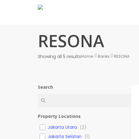
Skip
to
main
content
RESONA
Showing all 5 results
Home
Banks
RESONA
Search
Property Locations
Jakarta Utara
(
2
)
Jakarta Selatan
(
1
)