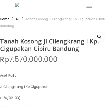
Skip
Menu
to
main
Home
All
Tanah Kosong Jl Cilengkrang I Kp. Cigupakan Cibiru
content
Bandung
Tanah Kosong Jl Cilengkrang I Kp.
Cigupakan Cibiru Bandung
Rp
7.570.000.000
Aset Pailit
Jl Cilengkrang I Kp.Cigupakan
(P/K/02-03)