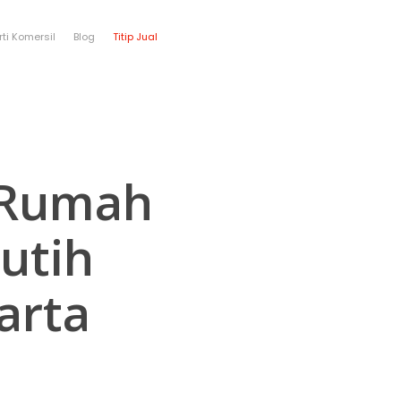
rti Komersil
Blog
Titip Jual
 Rumah
utih
arta