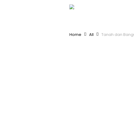
Skip
to
main
content
Home
All
Tanah dan Bang