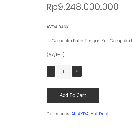
Rp
9.248.000.000
AYDA BANK
Jl. Cempaka Putih Tengah Kel. Cempaka 
(AY/E-11)
Add To Cart
Categories:
All
,
AYDA
,
Hot Deal