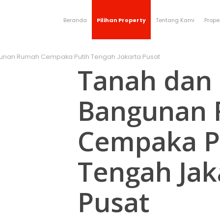
Beranda
Pilihan Property
Tentang Kami
Prope
unan Rumah Cempaka Putih Tengah Jakarta Pusat
Tanah dan
Bangunan
Cempaka P
Tengah Jak
Pusat