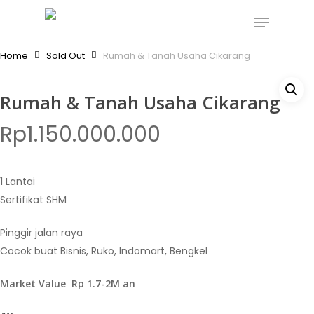
Skip
Menu
to
main
Home
Sold Out
Rumah & Tanah Usaha Cikarang
content
Rumah & Tanah Usaha Cikarang
Rp
1.150.000.000
1 Lantai
Sertifikat SHM
Pinggir jalan raya
Cocok buat Bisnis, Ruko, Indomart, Bengkel
Market Value Rp 1.7-2M an