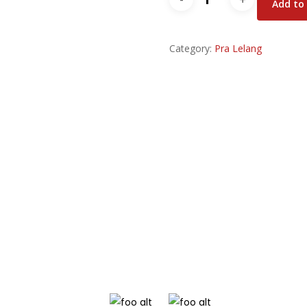
Add to
Sukapura,
Cilincing
Category:
Jakarta
Pra Lelang
Utara
quantity