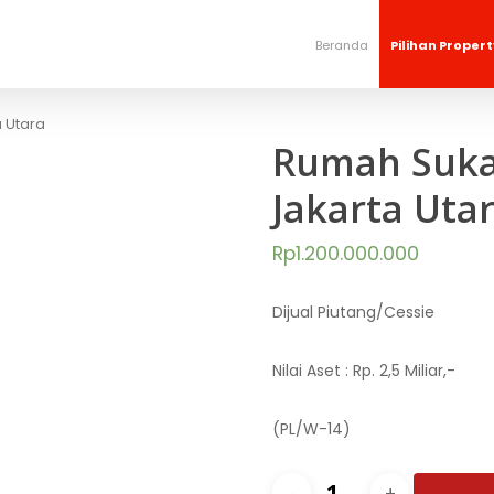
Beranda
Pilihan Propert
a Utara
Rumah Sukap
Jakarta Uta
Rp
1.200.000.000
Dijual Piutang/Cessie
Nilai Aset : Rp. 2,5 Miliar,-
(PL/W-14)
Rumah