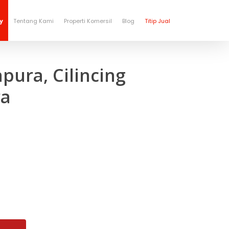
y
Tentang Kami
Properti Komersil
Blog
Titip Jual
ura, Cilincing
ra