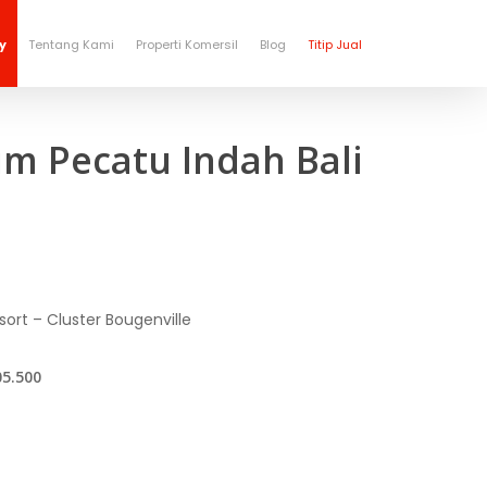
y
Tentang Kami
Properti Komersil
Blog
Titip Jual
m Pecatu Indah Bali
rt – Cluster Bougenville
05.500