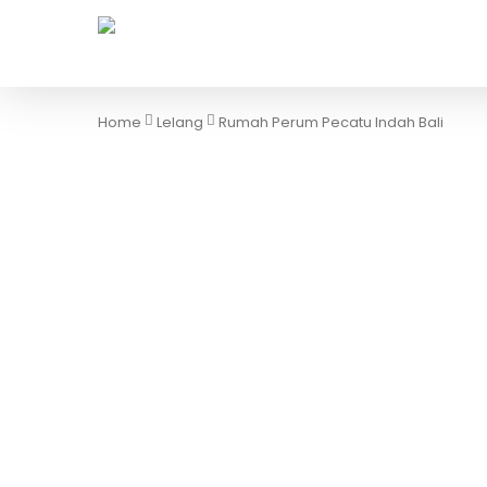
Skip
to
main
content
Home
Lelang
Rumah Perum Pecatu Indah Bali
Hit enter to search or ESC to close