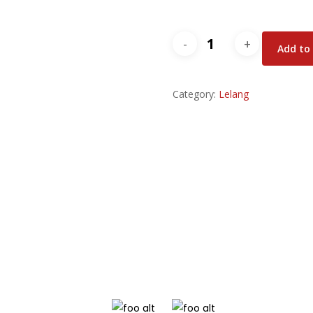
Rumah
Add to
Perum
Pecatu
Category:
Indah
Lelang
Bali
quantity